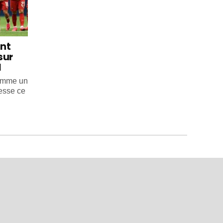
int
sur
l
comme un
esse ce