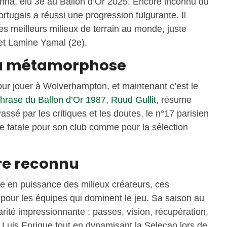
tinha, élu 3e au Ballon d’Or 2025. Encore inconnu du
Portugais a réussi une progression fulgurante. Il
 meilleurs milieux de terrain au monde, juste
et Lamine Yamal (2e).
 la métamorphose
our jouer à Wolverhampton, et maintenant c’est le
hrase du Ballon d’Or 1987, Ruud Gullit
, résume
assé par les critiques et les doutes, le n°17 parisien
e fatale pour son club comme pour la sélection
re reconnu
ée en puissance des milieux créateurs, ces
our les équipes qui dominent le jeu. Sa saison au
ité impressionnante : passes, vision, récupération,
 de Luis Enrique tout en dynamisant la Seleçao lors de