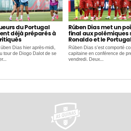
oueurs du Portugal
Rúben Dias met un po
ient déjà préparés à
final aux polémiques 
ritiqués
Ronaldo et le Portuga
úben Dias hier après-midi,
Rúben Dias s’est comporté 
au tour de Diogo Dalot de se
capitaine en conférence de pr
r...
vendredi. Deux...