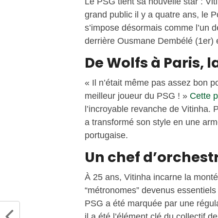
Le PSG tient sa nouvelle star : Vi
grand public il y a quatre ans, le 
s’impose désormais comme l’un des
derrière Ousmane Dembélé (1er) 
De Wolfs à Paris,
« Il n’était même pas assez bon p
meilleur joueur du PSG ! »
Cette p
l’incroyable revanche de Vitinha. P
a transformé son style en une arm
portugaise.
Un chef d’orchest
À 25 ans, Vitinha incarne la mont
“métronomes” devenus essentiels p
PSG a été marquée par une régular
il a été l’élément clé du collectif