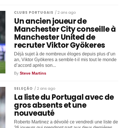
CLUBS PORTUGAIS
/ 2 ans ago
Un ancien joueur de
Manchester City conseille à
Manchester United de
recruter Viktor Gyökeres
Déjà sujet à de nombreux éloges depuis plus d’un
an, Viktor Gyökeres a semble-t-il mis tout le monde
d’accord après son...
By
Steve Martins
SELEÇÃO
/ 2 ans ago
La liste du Portugal avec de
gros absents et une
nouveauté
Roberto Martinez a dévoilé ce vendredi une liste de
26 joueurs qui prendront part aux deux dernières