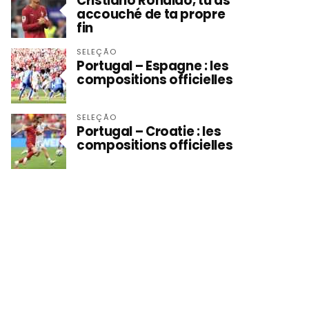
Cristiano Ronaldo, tu as
accouché de ta propre
fin
SELEÇÃO
Portugal – Espagne : les
compositions officielles
SELEÇÃO
Portugal – Croatie : les
compositions officielles