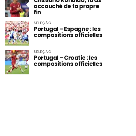
Cristiano Ronaldo, tu as
accouché de ta propre
fin
SELEÇÃO
Portugal – Espagne : les
compositions officielles
SELEÇÃO
Portugal – Croatie : les
compositions officielles