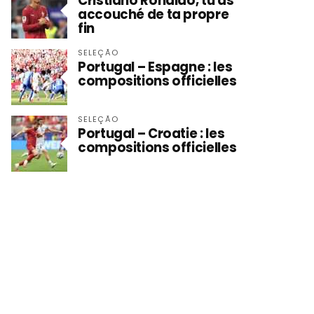
Cristiano Ronaldo, tu as
accouché de ta propre
fin
SELEÇÃO
Portugal – Espagne : les
compositions officielles
SELEÇÃO
Portugal – Croatie : les
compositions officielles