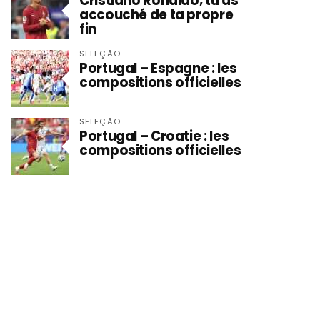
Cristiano Ronaldo, tu as
accouché de ta propre
fin
SELEÇÃO
Portugal – Espagne : les
compositions officielles
SELEÇÃO
Portugal – Croatie : les
compositions officielles