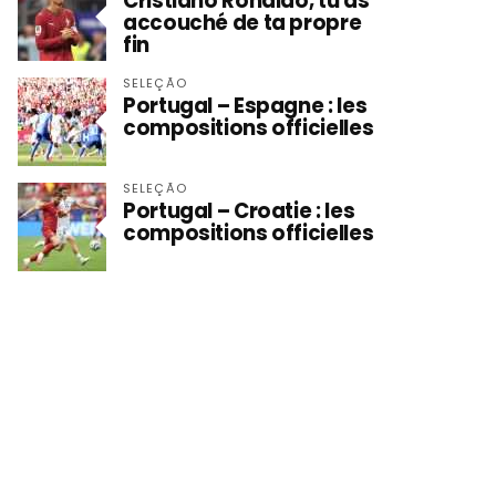
Cristiano Ronaldo, tu as
accouché de ta propre
fin
SELEÇÃO
Portugal – Espagne : les
compositions officielles
SELEÇÃO
Portugal – Croatie : les
compositions officielles