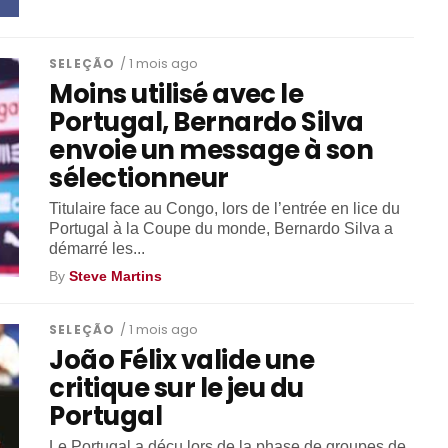
SELEÇÃO
/ 1 mois ago
Moins utilisé avec le
Portugal, Bernardo Silva
envoie un message à son
sélectionneur
Titulaire face au Congo, lors de l’entrée en lice du
Portugal à la Coupe du monde, Bernardo Silva a
démarré les...
By
Steve Martins
SELEÇÃO
/ 1 mois ago
João Félix valide une
critique sur le jeu du
Portugal
Le Portugal a déçu lors de la phase de groupes de