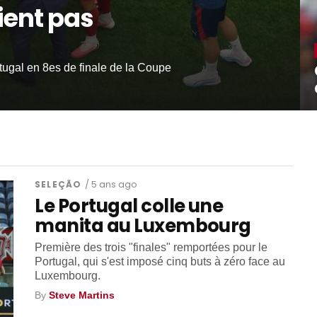
ient pas
rtugal en 8es de finale de la Coupe
SELEÇÃO
/ 5 ans ago
Le Portugal colle une
manita au Luxembourg
Première des trois "finales" remportées pour le
Portugal, qui s'est imposé cinq buts à zéro face au
Luxembourg.
By
Steve Martins