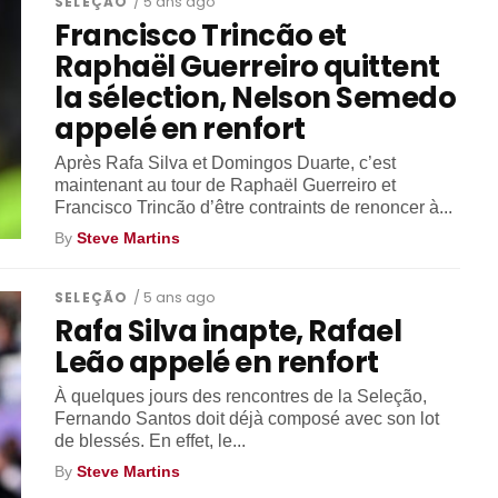
SELEÇÃO
/ 5 ans ago
Francisco Trincão et
Raphaël Guerreiro quittent
la sélection, Nelson Semedo
appelé en renfort
Après Rafa Silva et Domingos Duarte, c’est
maintenant au tour de Raphaël Guerreiro et
Francisco Trincão d’être contraints de renoncer à...
By
Steve Martins
SELEÇÃO
/ 5 ans ago
Rafa Silva inapte, Rafael
Leão appelé en renfort
À quelques jours des rencontres de la Seleção,
Fernando Santos doit déjà composé avec son lot
de blessés. En effet, le...
By
Steve Martins