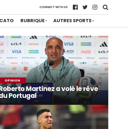
CONNECT WITH US
CATO
RUBRIQUE
AUTRES SPORTS
OPINION
Roberto Martinez a volé le rêve
du Portugal