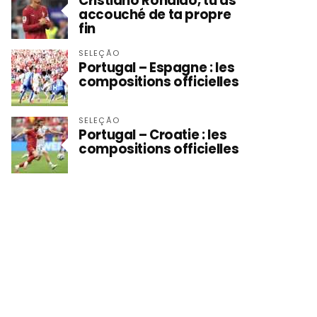
Cristiano Ronaldo, tu as
accouché de ta propre
fin
SELEÇÃO
Portugal – Espagne : les
compositions officielles
SELEÇÃO
Portugal – Croatie : les
compositions officielles