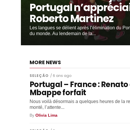
Portugal n’apprécia
Roberto Martinez
Les langues se délient après l’élimination du Po
du monde. Au lendemain de la...
MORE NEWS
SELEÇÃO
/ 6 ans ago
Portugal – France : Renato
Mbappe forfait
Nous voilà désormais a quelques heures de la ren
monté, l’attente...
By
Olivia Lima