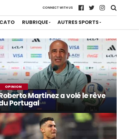
CONNECT WITH US
CATO
RUBRIQUE
AUTRES SPORTS
OPINION
Roberto Martinez a volé le rêve
du Portugal