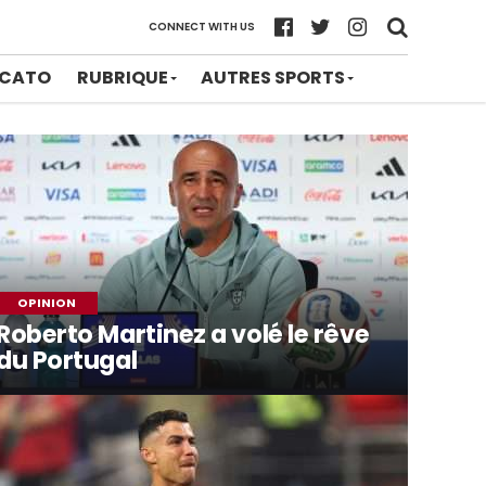
CONNECT WITH US
CATO
RUBRIQUE
AUTRES SPORTS
OPINION
Roberto Martinez a volé le rêve
du Portugal