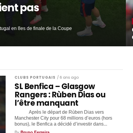
ient pas
rtugal en 8es de finale de la Coupe
CLUBS PORTUGAIS
/ 6 ans ago
SL Benfica – Glasgow
Rangers : Rùben Dias ou
l’être manquant
Après le départ de Rùben Dias vers
Manchester City pour 68 millions d’euros (hors
bonus), le Benfica a décidé d’investir dans...
By
Bruno Ferreira