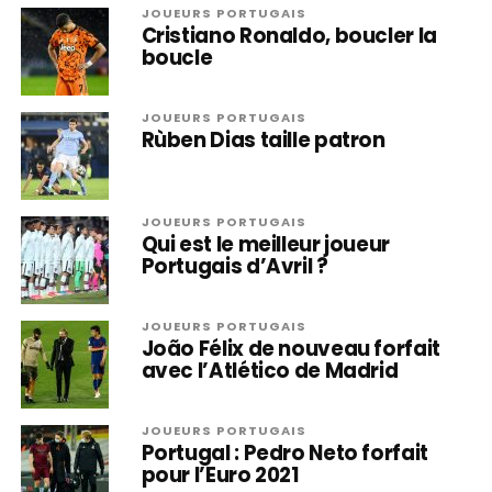
JOUEURS PORTUGAIS
Cristiano Ronaldo, boucler la
boucle
JOUEURS PORTUGAIS
Rùben Dias taille patron
JOUEURS PORTUGAIS
Qui est le meilleur joueur
Portugais d’Avril ?
JOUEURS PORTUGAIS
João Félix de nouveau forfait
avec l’Atlético de Madrid
JOUEURS PORTUGAIS
Portugal : Pedro Neto forfait
pour l’Euro 2021